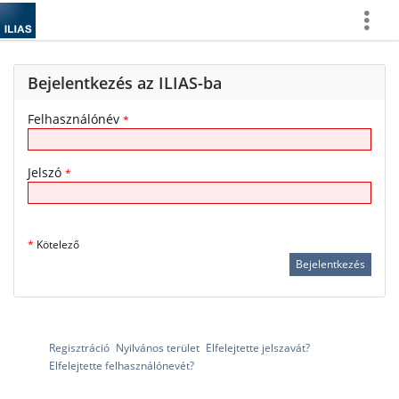
Több...
Bejelentkezés az ILIAS-ba
Felhasználónév
*
Jelszó
*
*
Kötelező
Regisztráció
Nyilvános terület
Elfelejtette jelszavát?
Elfelejtette felhasználónevét?