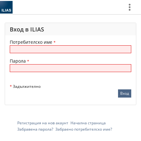
Покажи
повече
Вход в ILIAS
Потребителско име
*
Парола
*
*
Задължително
Регистрация на нов акаунт
Начална страница
Забравена парола?
Забраено потребителско име?