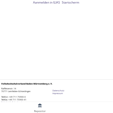
Aanmelden in ILIAS
Startscherm
Volkshochschulverband Baden-Württemberg e. V.
Raiffeisenstr. 14
Datenschutz
70771 Leinfelden-Echterdingen
Impressum
Telefon: +49 711 75900-0
Telefax: +49 711 75900-41
E-Mail: info@vhs-bw.de
Repositor