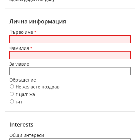
Лична информация
Първо име
*
Фамилия
*
Заглавие
Обръщение
Не желаете поздрав
г-ца/г-жа
г-н
Interests
Общи интереси